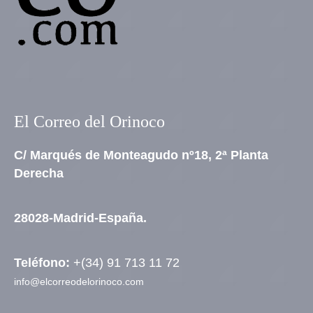
El Correo del Orinoco
C/ Marqués de Monteagudo nº18, 2ª Planta
Derecha
28028-Madrid-España.
Teléfono:
+(34) 91 713 11 72
info@elcorreodelorinoco.com