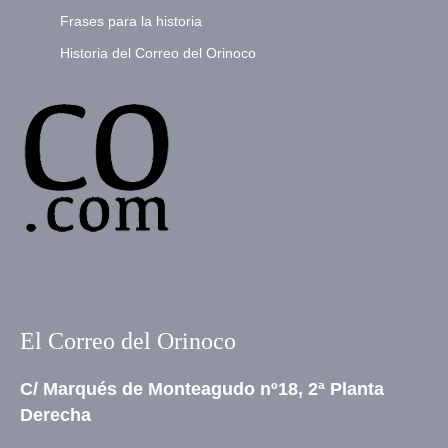
Frases para la historia
Historia del Correo del Orinoco
El Correo del Orinoco
C/ Marqués de Monteagudo nº18, 2ª Planta
Derecha