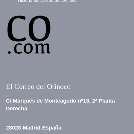
Historia del Correo del Orinoco
El Correo del Orinoco
C/ Marqués de Monteagudo nº18, 2ª Planta
Derecha
28028-Madrid-España.