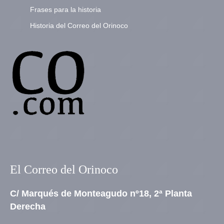
Frases para la historia
Historia del Correo del Orinoco
El Correo del Orinoco
C/ Marqués de Monteagudo nº18, 2ª Planta
Derecha