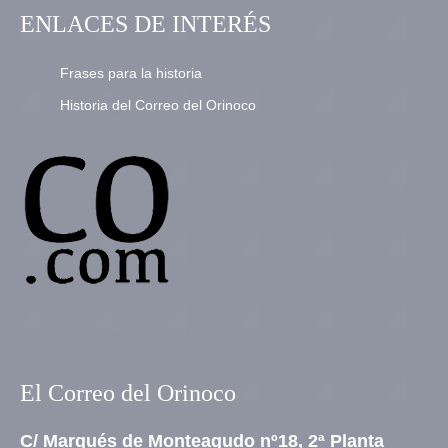
ENLACES DE INTERÉS
Frases para la historia
Historia del Correo del Orinoco
El Correo del Orinoco
C/ Marqués de Monteagudo nº18, 2ª Planta