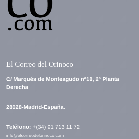
El Correo del Orinoco
C/ Marqués de Monteagudo nº18, 2ª Planta
Derecha
28028-Madrid-España.
Teléfono:
+(34) 91 713 11 72
info@elcorreodelorinoco.com