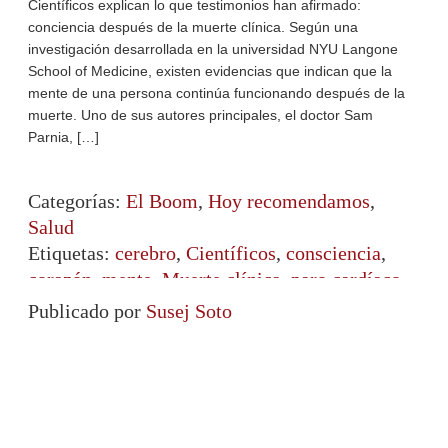
Científicos explican lo que testimonios han afirmado:
conciencia después de la muerte clínica. Según una
investigación desarrollada en la universidad NYU Langone
School of Medicine, existen evidencias que indican que la
mente de una persona continúa funcionando después de la
muerte. Uno de sus autores principales, el doctor Sam
Parnia, […]
Categorías:
El Boom
,
Hoy recomendamos
,
Salud
Etiquetas:
cerebro
,
Científicos
,
consciencia
,
corazón
,
mente
,
Muerte clínica
,
paro cardíaco
,
salud
,
via después d ela muerte
Publicado por
Susej Soto