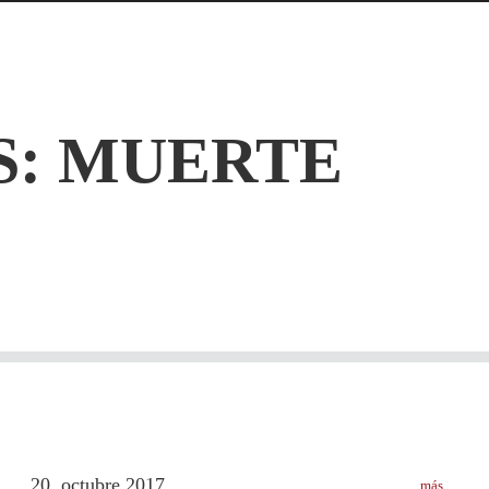
S:
MUERTE
20
octubre
2017
más
.