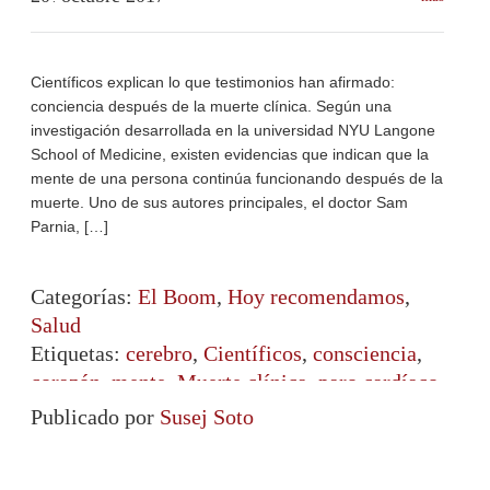
Científicos explican lo que testimonios han afirmado:
conciencia después de la muerte clínica. Según una
investigación desarrollada en la universidad NYU Langone
School of Medicine, existen evidencias que indican que la
mente de una persona continúa funcionando después de la
muerte. Uno de sus autores principales, el doctor Sam
Parnia, […]
Categorías:
El Boom
,
Hoy recomendamos
,
Salud
Etiquetas:
cerebro
,
Científicos
,
consciencia
,
corazón
,
mente
,
Muerte clínica
,
paro cardíaco
,
salud
,
via después d ela muerte
Publicado por
Susej Soto