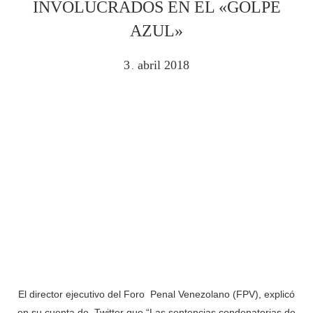
INVOLUCRADOS EN EL «GOLPE
AZUL»
3
abril
2018
.
El director ejecutivo del Foro Penal Venezolano (FPV), explicó
en su cuenta de Twitter que “Las sentencias condenatorias de