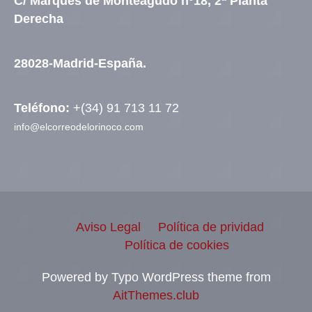
C/ Marqués de Monteagudo nº18, 2ª Planta
Derecha
28028-Madrid-España.
Teléfono:
+(34) 91 713 11 72
info@elcorreodelorinoco.com
Aviso Legal
Política de prividad
Política de cookies
Powered by Typo WordPress theme from
AitThemes.club