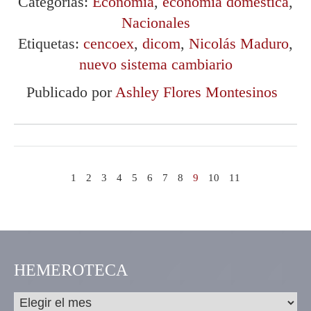
Categorías:
Economía
,
economía doméstica
,
Nacionales
Etiquetas:
cencoex
,
dicom
,
Nicolás Maduro
,
nuevo sistema cambiario
Publicado por
Ashley Flores Montesinos
1
2
3
4
5
6
7
8
9
10
11
HEMEROTECA