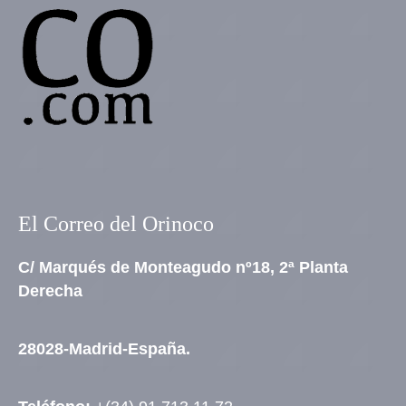
El Correo del Orinoco
C/ Marqués de Monteagudo nº18, 2ª Planta
Derecha
28028-Madrid-España.