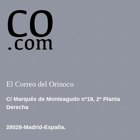
El Correo del Orinoco
C/ Marqués de Monteagudo nº18, 2ª Planta
Derecha
28028-Madrid-España.