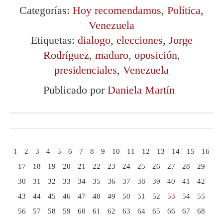
Categorías:
Hoy recomendamos
,
Política
,
Venezuela
Etiquetas:
dialogo
,
elecciones
,
Jorge
Rodríguez
,
maduro
,
oposición
,
presidenciales
,
Venezuela
Publicado por
Daniela Martín
1
2
3
4
5
6
7
8
9
10
11
12
13
14
15
16
17
18
19
20
21
22
23
24
25
26
27
28
29
30
31
32
33
34
35
36
37
38
39
40
41
42
43
44
45
46
47
48
49
50
51
52
53
54
55
56
57
58
59
60
61
62
63
64
65
66
67
68