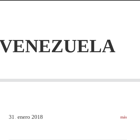
VENEZUELA
31
enero
2018
más
.