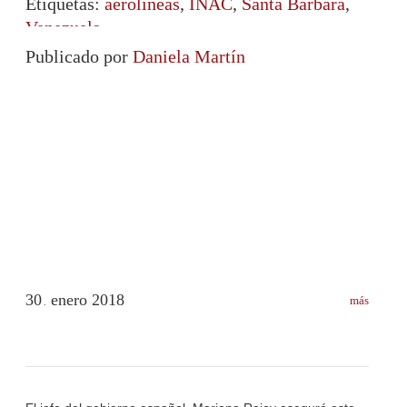
Etiquetas:
aerolíneas
,
INAC
,
Santa Bárbara
,
Venezuela
Publicado por
Daniela Martín
30
enero
2018
más
.