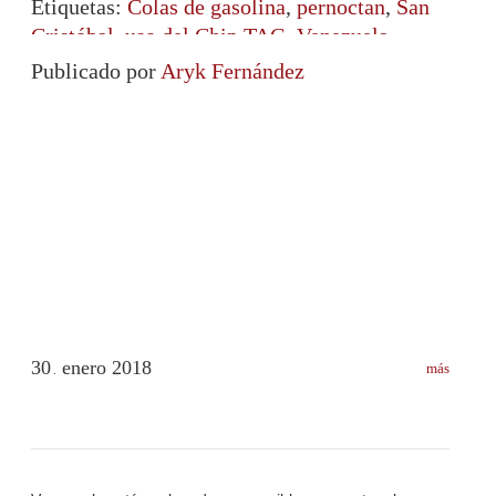
Etiquetas:
Colas de gasolina
,
pernoctan
,
San
Cristóbal
,
uso del Chip TAG
,
Venezuela
Publicado por
Aryk Fernández
30
enero
2018
más
.