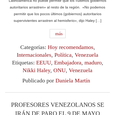
Latinoamérica no puede permitir que los «últimos gobiernos
autoritarios arrastren» al resto de la región. «No podemos
permitir que los pocos últimos (gobiernos) autoritarios
supervivientes arrastren al hemisferio», dijo Haley […]
más
Categorías:
Hoy recomendamos
,
Internacionales
,
Política
,
Venezuela
Etiquetas:
EEUU
,
Embajadora
,
maduro
,
Nikki Haley
,
ONU
,
Venezuela
Publicado por
Daniela Martín
PROFESORES VENEZOLANOS SE
IRÁN DE PARO EL 9 DE MAYO