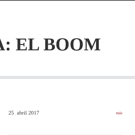
: EL BOOM
25
abril
2017
más
.