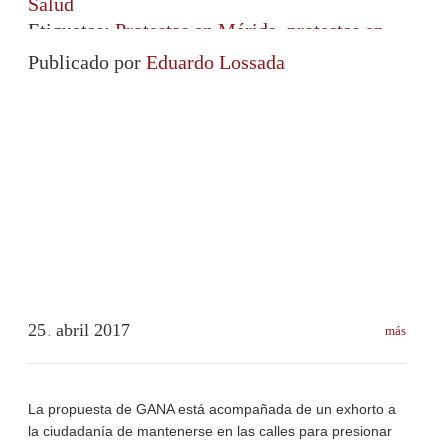
Salud
Etiquetas:
Protestas en Mérida
,
protestas en
Venezuela
,
Región Andina
,
Universidad de
Publicado por
Eduardo Lossada
Los Andes
25
abril
2017
más
.
La propuesta de GANA está acompañada de un exhorto a
la ciudadanía de mantenerse en las calles para presionar