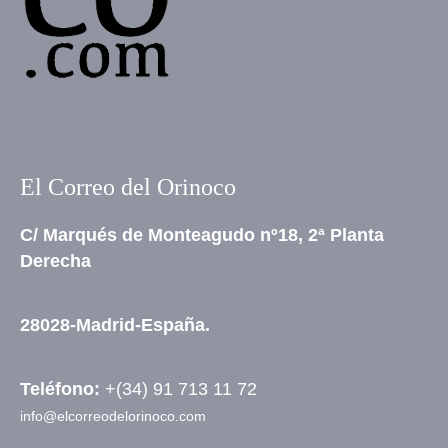
El Correo del Orinoco
C/ Marqués de Monteagudo nº18, 2ª Planta
Derecha
28028-Madrid-España.
Teléfono:
+(34) 91 713 11 72
info@elcorreodelorinoco.com