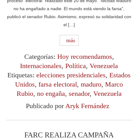
proceso “electoral” realizado este 20 de mayo. “Nicolás Maduro
no ha engañado a nadie. El mundo está viendo la farsa”,
publicó el senador Rubio. Asimismo, expresó su solidaridad con
el […]
más
Categorías:
Hoy recomendamos
,
Internacionales
,
Política
,
Venezuela
Etiquetas:
elecciones presidenciales
,
Estados
Unidos
,
farsa electoral
,
maduro
,
Marco
Rubio
,
no engaña
,
senador
,
Venezuela
Publicado por
Aryk Fernández
FARC REALIZA CAMPAÑA