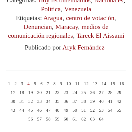
Categorías:
Hoy recomendamos
,
Nacionales
,
Política
,
Venezuela
Etiquetas:
Aragua
,
centro de votación
,
Denuncian
,
Maracay
,
medios de
comunicación regionales
,
Tareck El Aissami
Publicado por
Aryk Fernández
1
2
3
4
5
6
7
8
9
10
11
12
13
14
15
16
17
18
19
20
21
22
23
24
25
26
27
28
29
30
31
32
33
34
35
36
37
38
39
40
41
42
43
44
45
46
47
48
49
50
51
52
53
54
55
56
57
58
59
60
61
62
63
64