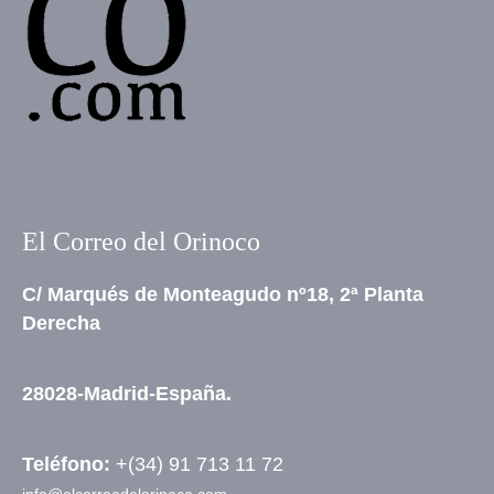
El Correo del Orinoco
C/ Marqués de Monteagudo nº18, 2ª Planta
Derecha
28028-Madrid-España.
Teléfono:
+(34) 91 713 11 72