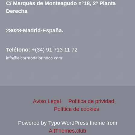
C/ Marqués de Monteagudo nº18, 2ª Planta
Derecha
28028-Madrid-España.
Teléfono:
+(34) 91 713 11 72
info@elcorreodelorinoco.com
Aviso Legal
Política de prividad
Política de cookies
Powered by Typo WordPress theme from
AitThemes.club