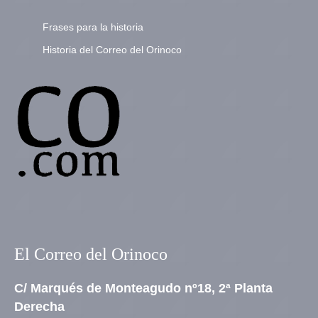
Frases para la historia
Historia del Correo del Orinoco
El Correo del Orinoco
C/ Marqués de Monteagudo nº18, 2ª Planta
Derecha