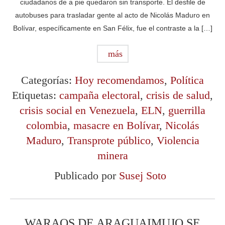
ciudadanos de a pie quedaron sin transporte. El desfile de
autobuses para trasladar gente al acto de Nicolás Maduro en
Bolívar, específicamente en San Félix, fue el contraste a la […]
más
Categorías:
Hoy recomendamos
,
Política
Etiquetas:
campaña electoral
,
crisis de salud
,
crisis social en Venezuela
,
ELN
,
guerrilla
colombia
,
masacre en Bolívar
,
Nicolás
Maduro
,
Transprote público
,
Violencia
minera
Publicado por
Susej Soto
WARAOS DE ARAGUAIMUJO SE