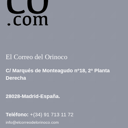
El Correo del Orinoco
C/ Marqués de Monteagudo nº18, 2ª Planta
Derecha
28028-Madrid-España.
Teléfono:
+(34) 91 713 11 72
info@elcorreodelorinoco.com