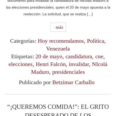
documento para invalidar la candidatura de Nicolás Maduro a
las elecciones presidenciales, quien el 20 de mayo apuesta a la
reelección. La solicitud, que se realiza […]
más
Categorías:
Hoy recomendamos
,
Política
,
Venezuela
Etiquetas:
20 de mayo
,
candidatura
,
cne
,
elecciones
,
Henri Falcón
,
invalidar
,
NIcolá
Maduro
,
presidenciales
Publicado por
Betzimar Carballo
“¡QUEREMOS COMIDA!”: EL GRITO
DESESPERADO DE LOS