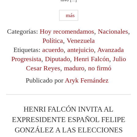
más
Categorías:
Hoy recomendamos
,
Nacionales
,
Política
,
Venezuela
Etiquetas:
acuerdo
,
antejuicio
,
Avanzada
Progresista
,
Diputado
,
Henri Falcón
,
Julio
Cesar Reyes
,
maduro
,
no firmó
Publicado por
Aryk Fernández
HENRI FALCÓN INVITA AL
EXPRESIDENTE ESPAÑOL FELIPE
GONZÁLEZ A LAS ELECCIONES