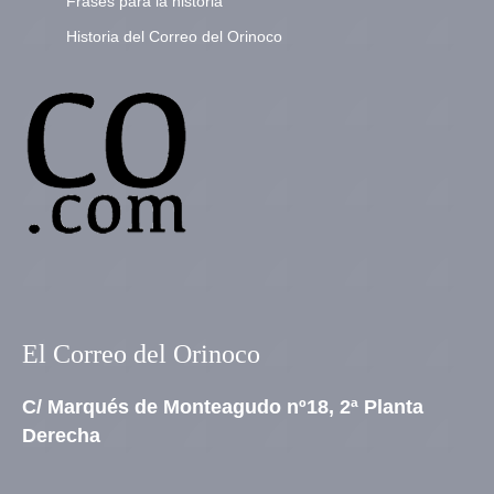
Frases para la historia
Historia del Correo del Orinoco
El Correo del Orinoco
C/ Marqués de Monteagudo nº18, 2ª Planta
Derecha