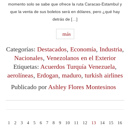
momento solo se sabe que ofrece la ruta Caracas-Estambul y
que la venta de sus boletos será en dólares, pero ¿qué hay
detrás de […]
más
Categorías:
Destacados
,
Economía
,
Industria
,
Nacionales
,
Venezolanos en el Exterior
Etiquetas:
Acuerdos Turquía Venezuela
,
aerolíneas
,
Erdogan
,
maduro
,
turkish airlines
Publicado por
Ashley Flores Montesinos
1
2
3
4
5
6
7
8
9
10
11
12
13
14
15
16