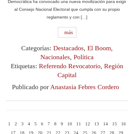
Democrática ha convocado una nueva movilización para exigir
al Consejo Nacional Electoral que cumpla con su propio
reglamento y con […]
más
Categorías:
Destacados
,
El Boom
,
Nacionales
,
Política
Etiquetas:
Referendo Revocatorio
,
Región
Capital
Publicado por
Anastasia Febres Cordero
1
2
3
4
5
6
7
8
9
10
11
12
13
14
15
16
17
18
19
20
21
22
23
24
25
26
27
28
29