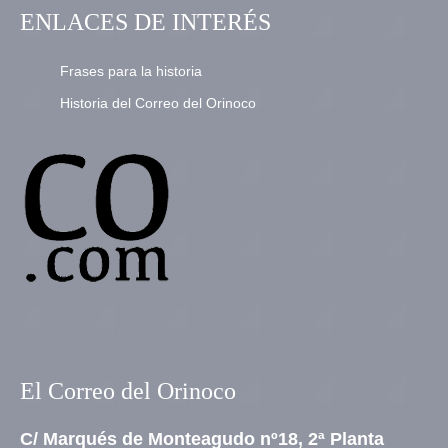
ENLACES DE INTERÉS
Frases para la historia
Historia del Correo del Orinoco
El Correo del Orinoco
C/ Marqués de Monteagudo nº18, 2ª Planta