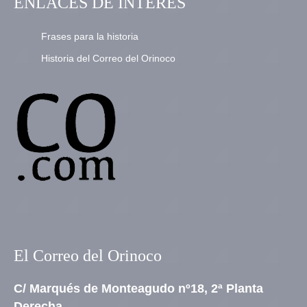
ENLACES DE INTERÉS
Frases para la historia
Historia del Correo del Orinoco
El Correo del Orinoco
C/ Marqués de Monteagudo nº18, 2ª Planta
Derecha