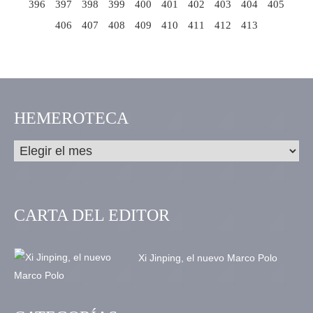
396
397
398
399
400
401
402
403
404
405
406
407
408
409
410
411
412
413
HEMEROTECA
CARTA DEL EDITOR
Xi Jinping, el nuevo Marco Polo