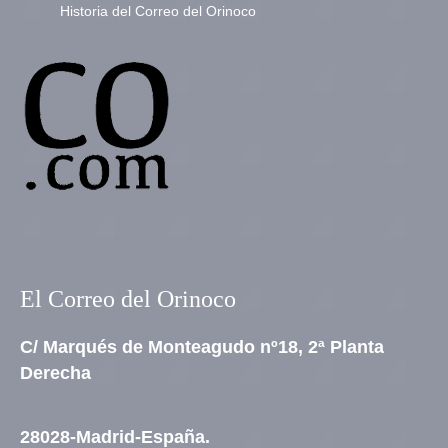
Historia del Correo del Orinoco
El Correo del Orinoco
C/ Marqués de Monteagudo nº18, 2ª Planta
Derecha
28028-Madrid-España.