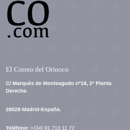
El Correo del Orinoco
C/ Marqués de Monteagudo nº18, 2ª Planta
Derecha
28028-Madrid-España.
Teléfono:
+(34) 91 713 11 72