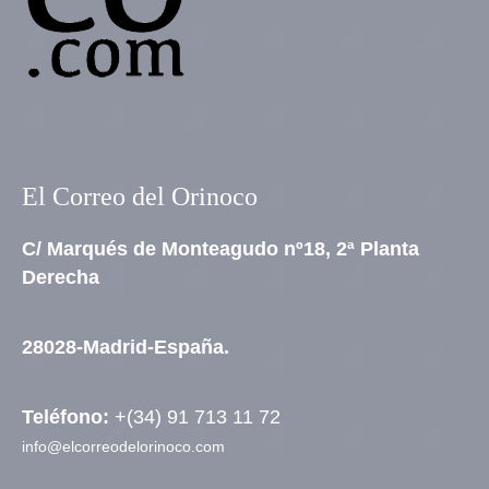
El Correo del Orinoco
C/ Marqués de Monteagudo nº18, 2ª Planta
Derecha
28028-Madrid-España.
Teléfono:
+(34) 91 713 11 72
info@elcorreodelorinoco.com