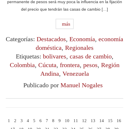
permanente de pesos será muy poca la influencia en la fijación
del precio que tendrán las casas de cambio […]
más
Categorías:
Destacados
,
Economía
,
economía
doméstica
,
Regionales
Etiquetas:
bolivares
,
casas de cambio
,
Colombia
,
Cúcuta
,
frontera
,
pesos
,
Región
Andina
,
Venezuela
Publicado por
Manuel Nogales
1
2
3
4
5
6
7
8
9
10
11
12
13
14
15
16