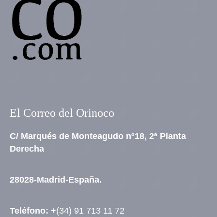
El Correo del Orinoco
C/ Marqués de Monteagudo nº18, 2ª Planta
Derecha
28028-Madrid-España.
Teléfono:
+(34) 91 713 11 72