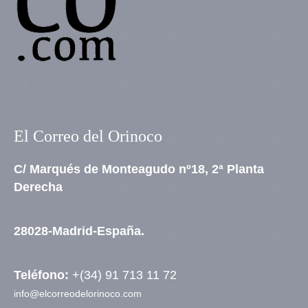
El Correo del Orinoco
C/ Marqués de Monteagudo nº18, 2ª Planta
Derecha
28028-Madrid-España.
Teléfono:
+(34) 91 713 11 72
info@elcorreodelorinoco.com