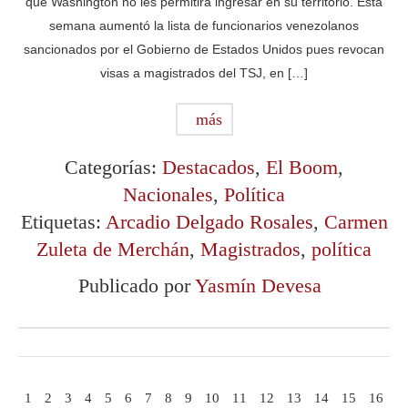
que Washington no les permitirá ingresar en su territorio. Esta
semana aumentó la lista de funcionarios venezolanos
sancionados por el Gobierno de Estados Unidos pues revocan
visas a magistrados del TSJ, en […]
más
Categorías:
Destacados
,
El Boom
,
Nacionales
,
Política
Etiquetas:
Arcadio Delgado Rosales
,
Carmen
Zuleta de Merchán
,
Magistrados
,
política
Publicado por
Yasmín Devesa
1
2
3
4
5
6
7
8
9
10
11
12
13
14
15
16