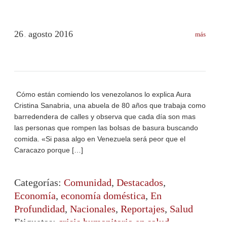
26
agosto
2016
más
.
Cómo están comiendo los venezolanos lo explica Aura
Cristina Sanabria, una abuela de 80 años que trabaja como
barredendera de calles y observa que cada día son mas
las personas que rompen las bolsas de basura buscando
comida. «Si pasa algo en Venezuela será peor que el
Caracazo porque […]
Categorías:
Comunidad
,
Destacados
,
Economía
,
economía doméstica
,
En
Profundidad
,
Nacionales
,
Reportajes
,
Salud
Etiquetas:
crisis humanitaria en salud
,