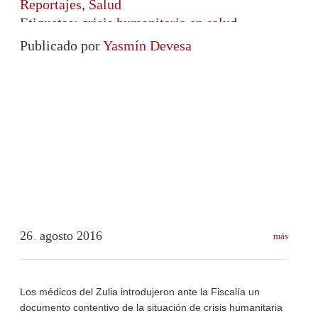
Reportajes
,
Salud
Etiquetas:
crisis humanitaria en salud
,
Desabastecimiento
,
Región Andina
Publicado por
Yasmín Devesa
26
agosto
2016
más
.
Los médicos del Zulia introdujeron ante la Fiscalía un
documento contentivo de la situación de crisis humanitaria