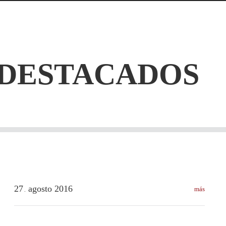
 DESTACADOS
27
agosto
2016
más
.