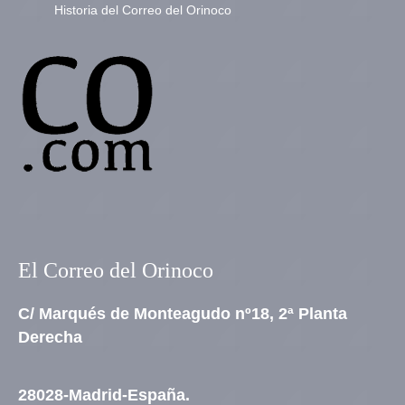
Historia del Correo del Orinoco
El Correo del Orinoco
C/ Marqués de Monteagudo nº18, 2ª Planta
Derecha
28028-Madrid-España.