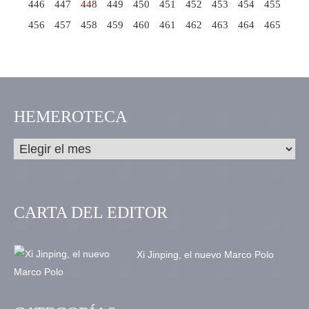
446
447
448
449
450
451
452
453
454
455
456
457
458
459
460
461
462
463
464
465
HEMEROTECA
CARTA DEL EDITOR
Xi Jinping, el nuevo Marco Polo