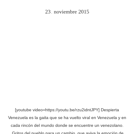
23
noviembre
2015
.
[youtube video=https://youtu.be/rzu2idntJPY] Despierta
Venezuela es la gaita que se ha vuelto viral en Venezuela y en
cada rincón del mundo donde se encuentre un venezolano.
Gritos del pueblo para un cambio, que aviva la emoción de