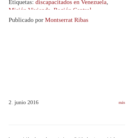
Etiquetas:
discapacitados en Venezuela
,
Misión Vivienda
,
Región Central
Publicado por
Montserrat Ribas
2
junio
2016
más
.