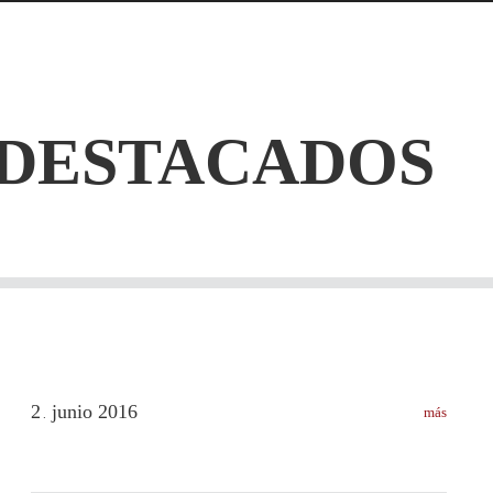
 DESTACADOS
2
junio
2016
más
.