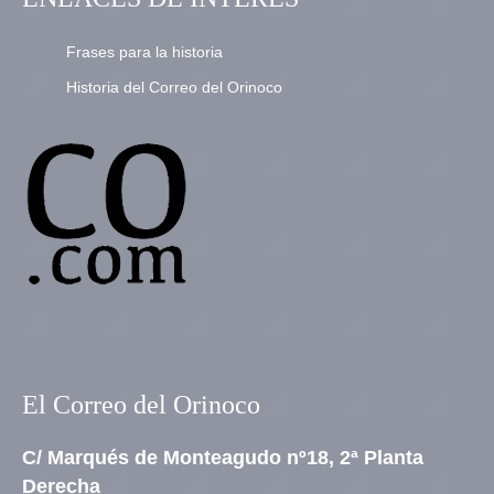
Frases para la historia
Historia del Correo del Orinoco
El Correo del Orinoco
C/ Marqués de Monteagudo nº18, 2ª Planta
Derecha