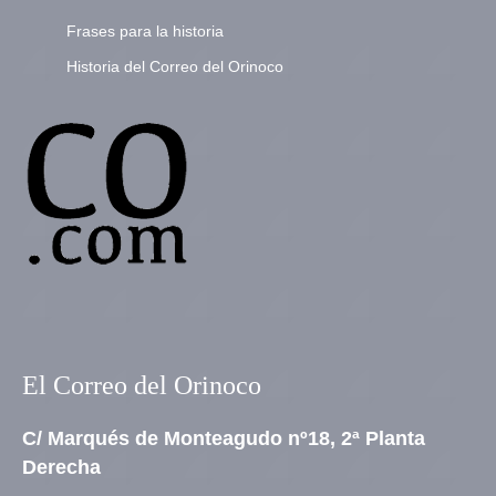
Frases para la historia
Historia del Correo del Orinoco
El Correo del Orinoco
C/ Marqués de Monteagudo nº18, 2ª Planta
Derecha