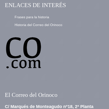
ENLACES DE INTERÉS
Frases para la historia
Historia del Correo del Orinoco
El Correo del Orinoco
C/ Marqués de Monteagudo nº18, 2ª Planta