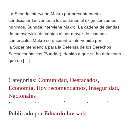
La Sundde interviene Makro por presuntamente
condicionar las ventas a los usuarios al exigir consumos
mínimos. Sundde interviene Makro. La cadena de tiendas
de autoservicio de ventas al por mayor de insumos
comerciales Makro se encuentra intervenida por
la Superintendencia para la Defensa de los Derechos
Socioeconómicos (Sundde), debido a que se ha detectado
que en […]
Categorías:
Comunidad
,
Destacados
,
Economía
,
Hoy recomendamos
,
Inseguridad
,
Nacionales
Etiquetas:
Crisis económica en Venezuela
,
expropiaciones
,
makro
,
sundde
Publicado por
Eduardo Lossada