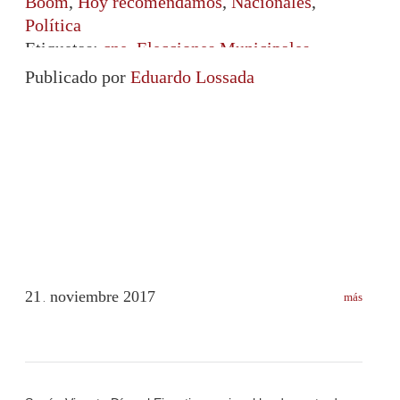
Boom
,
Hoy recomendamos
,
Nacionales
,
Política
Etiquetas:
cne
,
Elecciones Municipales
,
Municipales 2017
,
rectores CNE
Publicado por
Eduardo Lossada
21
noviembre
2017
más
.