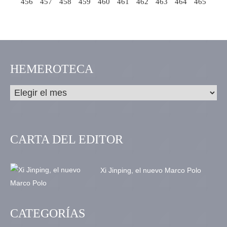
456
457
458
459
460
461
462
463
464
465
HEMEROTECA
CARTA DEL EDITOR
Xi Jinping, el nuevo Marco Polo
CATEGORÍAS