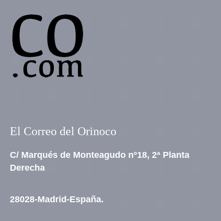
El Correo del Orinoco
C/ Marqués de Monteagudo nº18, 2ª Planta
Derecha
28028-Madrid-España.