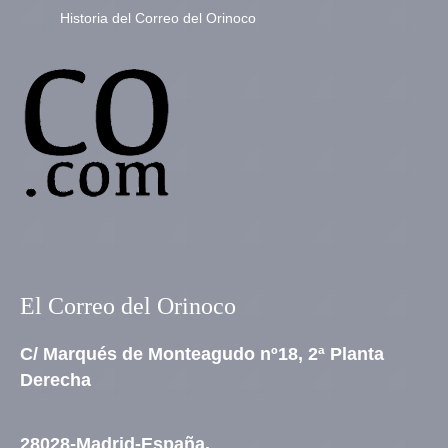
Historia del Correo del Orinoco
El Correo del Orinoco
C/ Marqués de Monteagudo nº18, 2ª Planta
Derecha
28028-Madrid-España.