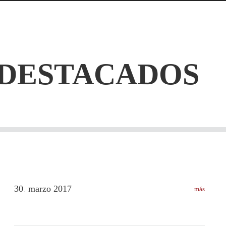
 DESTACADOS
30
marzo
2017
más
.