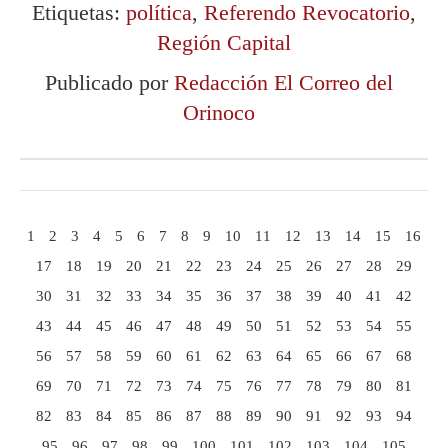
Etiquetas:
política
,
Referendo Revocatorio
,
Región Capital
Publicado por
Redacción El Correo del
Orinoco
1
2
3
4
5
6
7
8
9
10
11
12
13
14
15
16
17
18
19
20
21
22
23
24
25
26
27
28
29
30
31
32
33
34
35
36
37
38
39
40
41
42
43
44
45
46
47
48
49
50
51
52
53
54
55
56
57
58
59
60
61
62
63
64
65
66
67
68
69
70
71
72
73
74
75
76
77
78
79
80
81
82
83
84
85
86
87
88
89
90
91
92
93
94
95
96
97
98
99
100
101
102
103
104
105