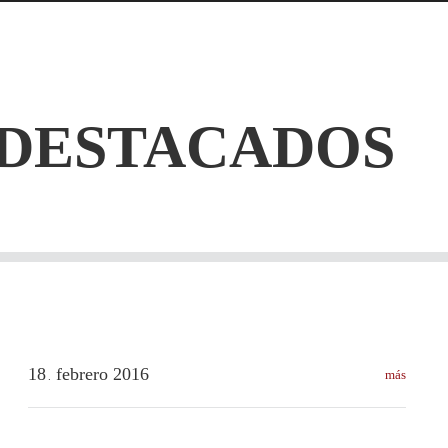
 DESTACADOS
18
febrero
2016
más
.