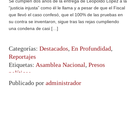
Se cumplen dos años de la entrega de Leopoldo López a la
“justicia injusta” como él le llama y a pesar de que el Fiscal
que llevó el caso confesó, que el 100% de las pruebas en
su contra se inventaron, sigue tras las rejas cumpliendo
una condena de casi […]
Categorías:
Destacados
,
En Profundidad
,
Reportajes
Etiquetas:
Asamblea Nacional
,
Presos
políticos
Publicado por
administrador